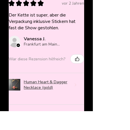
★
★
★
★
★
vor 2 Jahren
Der Kette ist super, aber die
Verpackung inklusive Stickern hat
fast die Show gestohlen.
Vanessa J.
Frankfurt am Main, Germany
War diese Rezension hilfreich?
Human Heart & Dagger
Necklace (gold)
★
★
★
★
★
vor 2 Jahren