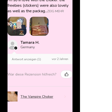
i'm so in love with the choker. the
freebies (stickers) were also lovely
as well as the packag...
ZEIG MEHR
Tamara H.
Germany
vor 2 Jahren
Antwort anzeigen (1)
War diese Rezension hilfreich?
The Vampire Choker