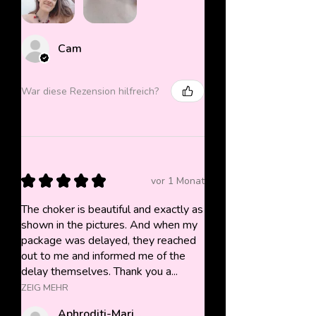
Cam
War diese Rezension hilfreich?
★
★
★
★
★
vor 1 Monat
The choker is beautiful and exactly as
shown in the pictures. And when my
package was delayed, they reached
out to me and informed me of the
delay themselves. Thank you a...
ZEIG MEHR
Aphroditi-Marie B.