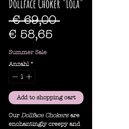
Dollface Choker "Lola"
Standardpre
 € 69,00 
Sale-
€ 58,65
Preis
Summer Sale
Anzahl
*
Add to shopping cart
Our
Dollface Chokers
are
enchantingly creepy and