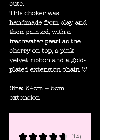
cute.
This choker was
handmade from clay and
then painted, with a
freshwater pearl as the
cherry on top, a pink
velvet ribbon and a gold-
plated extension chain ♡
Size: 34cm + 5cm
extension
★
★
★
★
★
14
14