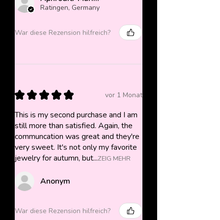
Ratingen, Germany
War diese Rezension hilfreich?
★
★
★
★
★
vor 1 Monat
This is my second purchase and I am
still more than satisfied. Again, the
communcation was great and they're
very sweet. It's not only my favorite
jewelry for autumn, but...
ZEIG MEHR
Anonym
War diese Rezension hilfreich?