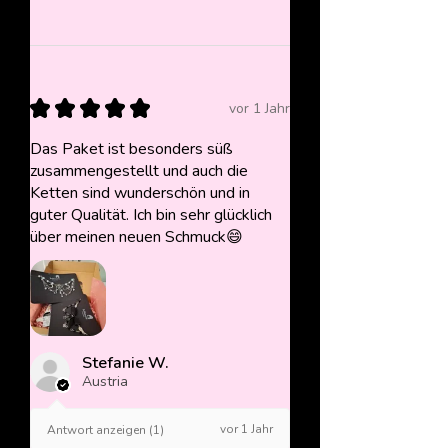
★
★
★
★
★
vor 1 Jahr
Das Paket ist besonders süß
zusammengestellt und auch die
Ketten sind wunderschön und in
guter Qualität. Ich bin sehr glücklich
über meinen neuen Schmuck😄
Stefanie W.
Austria
vor 1 Jahr
Antwort anzeigen (1)