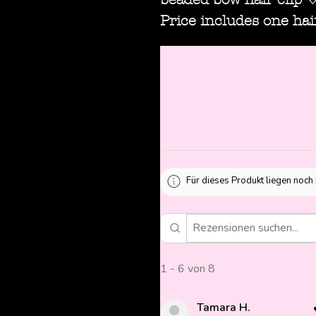
Price includes one hair
Für dieses Produkt liegen noch
1 - 6 von 8
Tamara H.