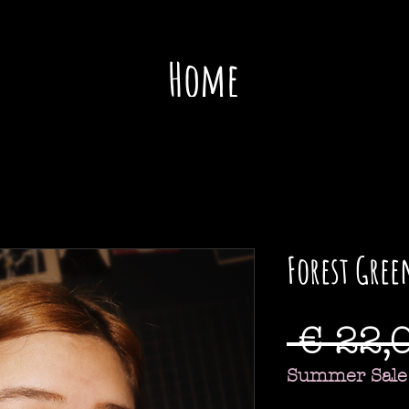
Home
Sho
Forest Gree
 € 22,
Summer Sale