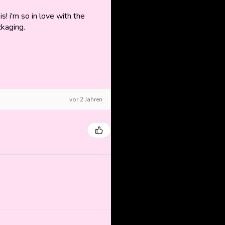
is! i'm so in love with the
ckaging.
vor 2 Jahren