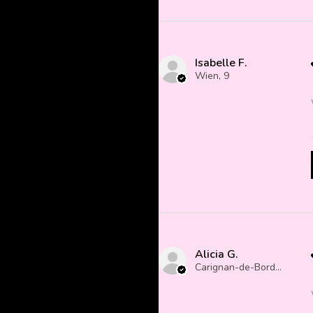
Isabelle F.
Wien, 9
Alicia G.
Carignan-de-Bordeaux, France