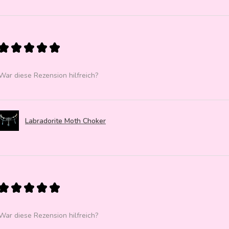
★
★
★
★
★
War diese Rezension hilfreich?
Labradorite Moth Choker
★
★
★
★
★
War diese Rezension hilfreich?