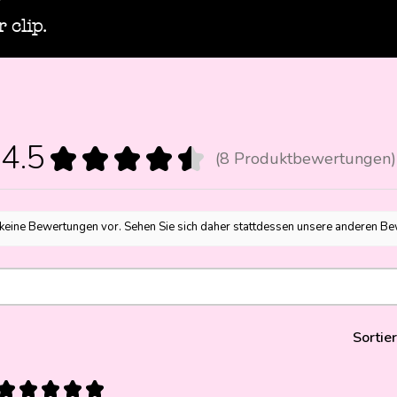
 clip.
4.5
★
★
★
★
★
8
Produktbewertungen
8
 keine Bewertungen vor. Sehen Sie sich daher stattdessen unsere anderen B
Sortie
★
★
★
★
★