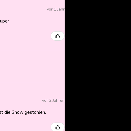
vor 1 Jahr
super
vor 2 Jahren
ast die Show gestohlen.