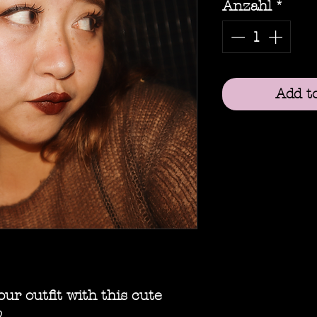
Anzahl
*
Add t
r outfit with this cute
♡