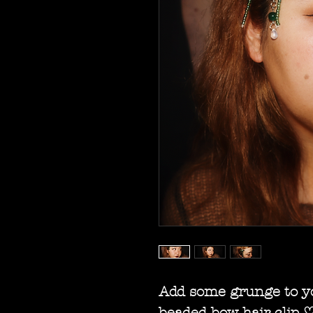
Add some grunge to you
beaded bow hair clip 