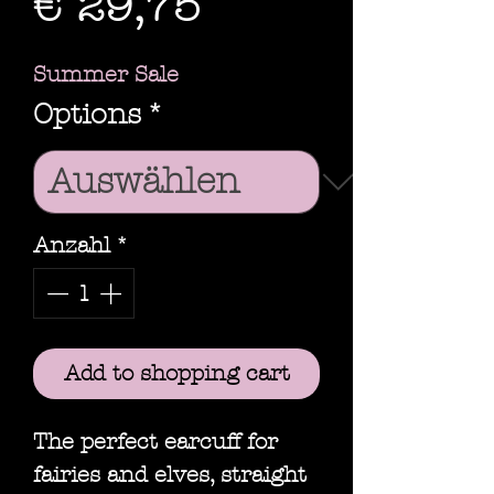
Sale-
€ 29,75
Preis
Summer Sale
Options
*
Anzahl
*
Add to shopping cart
The perfect earcuff for
fairies and elves, straight