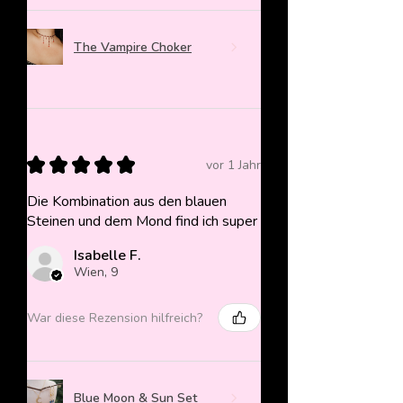
The Vampire Choker
★
★
★
★
★
vor 1 Jahr
Die Kombination aus den blauen
Steinen und dem Mond find ich super
Isabelle F.
Wien, 9
War diese Rezension hilfreich?
Blue Moon & Sun Set