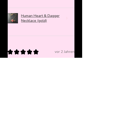
Human Heart & Dagger
Necklace (gold)
★
★
★
★
★
vor 2 Jahren
Mega cuter Anhänger, der ein richtig
gutes Weihnachtsgeschenk war!
Sieht echt lieb aus und bereitet viel
Freude
Beatrice W.
Wien, AT-9
War diese Rezension hilfreich?