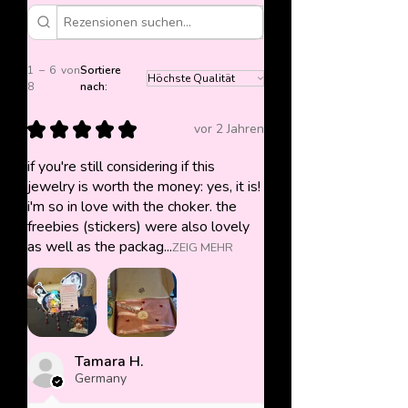
1 – 6 von
Sortiere
8
nach:
★
★
★
★
★
vor 2 Jahren
if you're still considering if this
jewelry is worth the money: yes, it is!
i'm so in love with the choker. the
freebies (stickers) were also lovely
as well as the packag...
ZEIG MEHR
Tamara H.
Germany