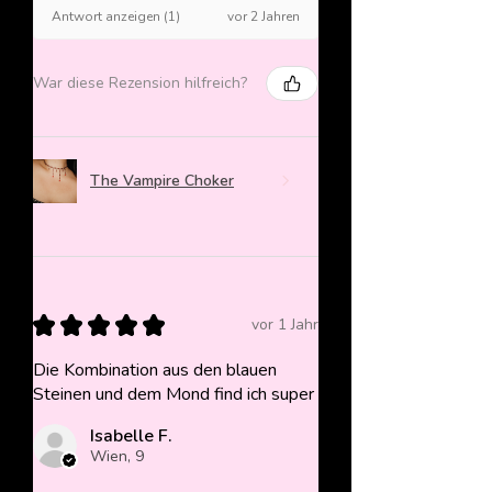
vor 2 Jahren
Antwort anzeigen (1)
War diese Rezension hilfreich?
The Vampire Choker
★
★
★
★
★
vor 1 Jahr
Die Kombination aus den blauen
Steinen und dem Mond find ich super
Isabelle F.
Wien, 9