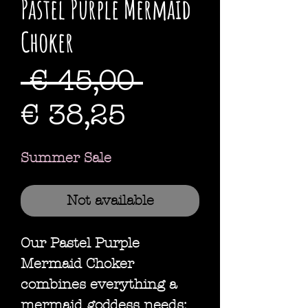
Pastel Purple Mermaid
Choker
Standardpre
 € 45,00 
Sale-
€ 38,25
Preis
Summer Sale
Not available
Our Pastel Purple
Mermaid Choker
combines everything a
mermaid goddess needs;