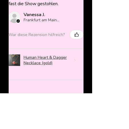
fast die Show gestohlen.
Vanessa J.
Frankfurt am Main, Germany
War diese Rezension hilfreich?
Human Heart & Dagger
Necklace (gold)
★
★
★
★
★
vor 2 Jahren
Mega cuter Anhänger, der ein richtig
gutes Weihnachtsgeschenk war!
Sieht echt lieb aus und bereitet viel
Freude