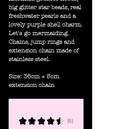
big glitter star beads, real
freshwater pearls and a
lovely purple shell charm.
Let's go mermaiding.
Chains, jump rings and
extension chain made of
stainless steel.
Size: 36cm + 5cm
extension chain
★
★
★
★
★
8
8