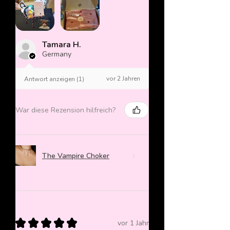
Tamara H.
Germany
vor 2 Jahren
Antwort anzeigen (1)
War diese Rezension hilfreich?
The Vampire Choker
★
★
★
★
★
vor 1 Jahr