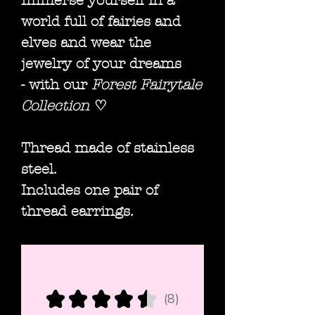
Immerse yourself in a
world full of fairies and
elves and wear the
jewelry of your dreams
- with our
Forest Fairytale
Collection
♡
Thread made of stainless
steel.
Includes one pair of
thread earrings.
★
★
★
★
★
8
8