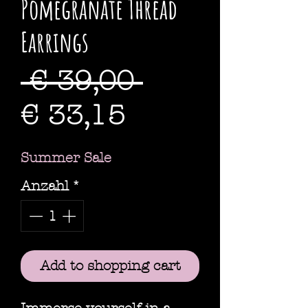
Pomegranate Thread
Earrings
Standardpre
 € 39,00 
Sale-
€ 33,15
Preis
Summer Sale
Anzahl
*
Add to shopping cart