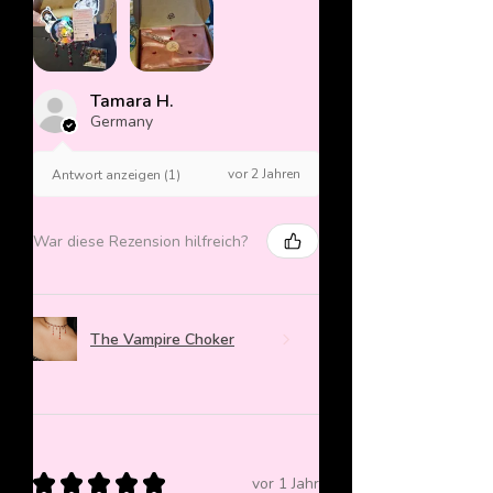
Tamara H.
Germany
vor 2 Jahren
Antwort anzeigen (1)
War diese Rezension hilfreich?
The Vampire Choker
★
★
★
★
★
vor 1 Jahr