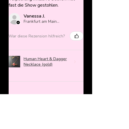
fast die Show gestohlen.
Vanessa J.
Frankfurt am Main, Germany
War diese Rezension hilfreich?
Human Heart & Dagger
Necklace (gold)
★
★
★
★
★
vor 2 Jahren
Mega cuter Anhänger, der ein richtig
gutes Weihnachtsgeschenk war!
Sieht echt lieb aus und bereitet viel