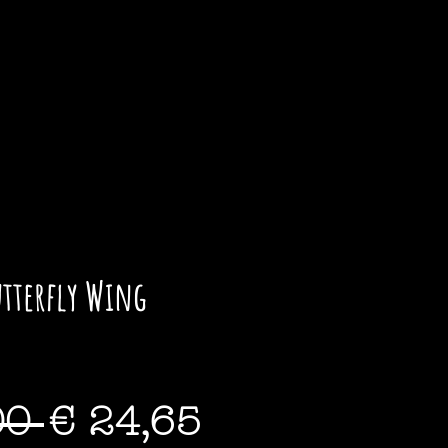
pping Cart ♡
utterfly Wing
Standardpreis
Sale-
00 
€ 24,65