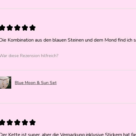
★
★
★
★
★
Die Kombination aus den blauen Steinen und dem Mond find ich 
War diese Rezension hilfreich?
Blue Moon & Sun Set
★
★
★
★
★
Der Kette ist super, aber die Verpackung inklusive Stickern hat f