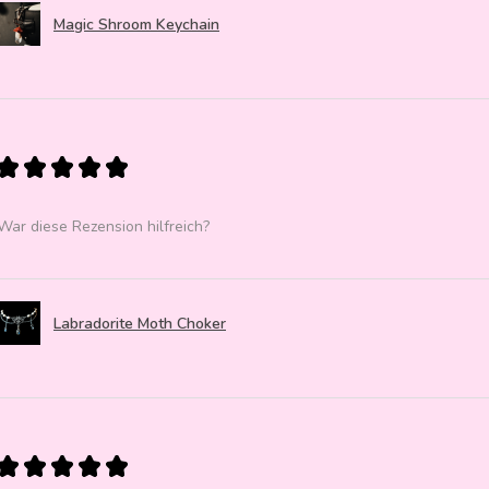
Magic Shroom Keychain
★
★
★
★
★
War diese Rezension hilfreich?
Labradorite Moth Choker
★
★
★
★
★