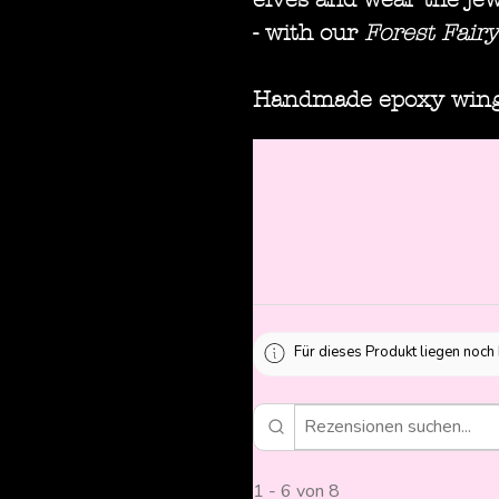
- with our
Forest Fairy
Handmade epoxy wings 
Für dieses Produkt liegen noch
1 - 6 von 8