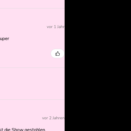
vor 1 Jahr
super
vor 2 Jahren
ast die Show gestohlen.