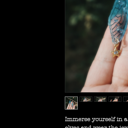
Immerse yourself in a w
elves and wear the je