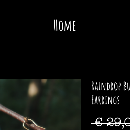
Home
Sho
Raindrop B
Earrings
 € 29,