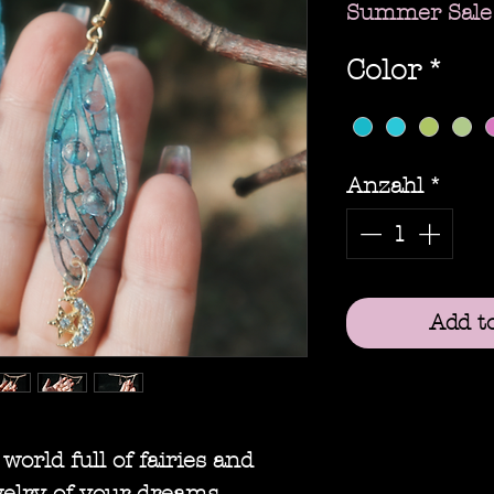
Summer Sale
Color
*
Anzahl
*
Add t
orld full of fairies and
welry of your dreams