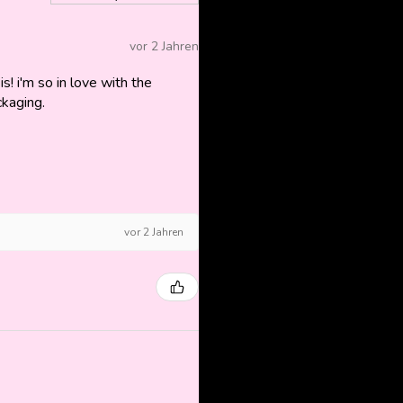
vor 2 Jahren
is! i'm so in love with the
ckaging.
vor 2 Jahren