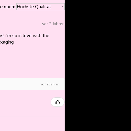
re nach:
vor 2 Jahren
is! i'm so in love with the
ckaging.
vor 2 Jahren