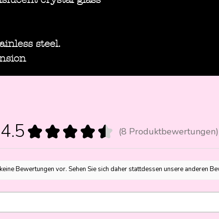
inless steel.
nsion
4.5
★
★
★
★
★
8
Produktbewertungen
8
 keine Bewertungen vor. Sehen Sie sich daher stattdessen unsere anderen B