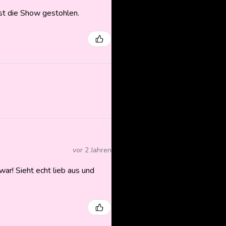
ast die Show gestohlen.
vor 2 Jahren
ar! Sieht echt lieb aus und