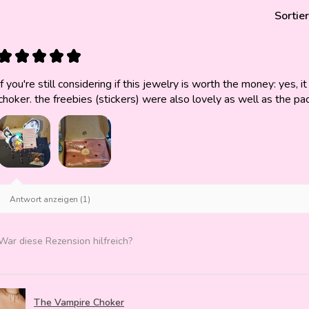
Sortie
★
★
★
★
★
if you're still considering if this jewelry is worth the money: yes, it 
choker. the freebies (stickers) were also lovely as well as the pa
Antwort anzeigen (1)
War diese Rezension hilfreich?
The Vampire Choker