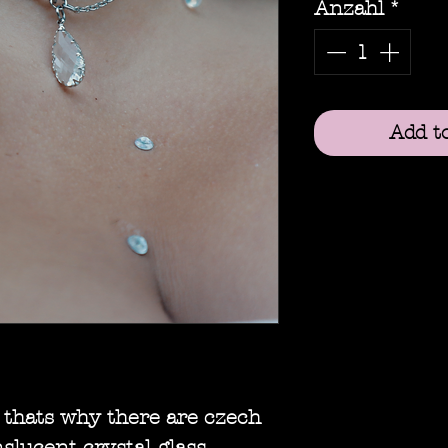
Anzahl
*
Add t
t thats why there are czech
nslucent crystal glass