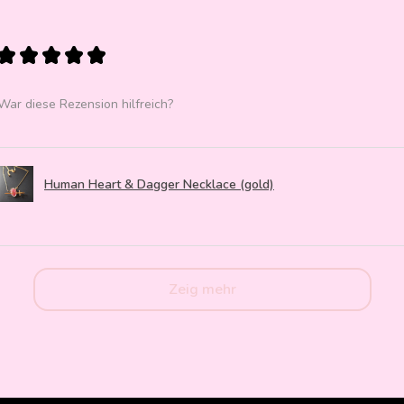
★
★
★
★
★
War diese Rezension hilfreich?
Human Heart & Dagger Necklace (gold)
Zeig mehr