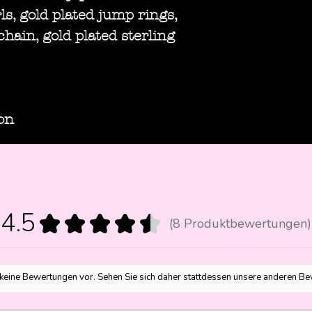
ls, gold plated jump rings,
chain, gold plated sterling
on
4.5
★
★
★
★
★
8
Produktbewertungen
8
 keine Bewertungen vor. Sehen Sie sich daher stattdessen unsere anderen B