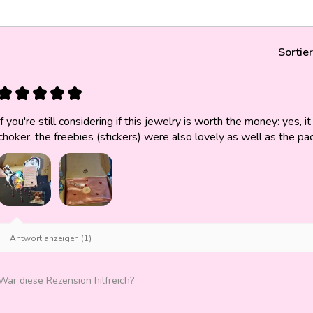
Sortie
★
★
★
★
★
if you're still considering if this jewelry is worth the money: yes, it 
choker. the freebies (stickers) were also lovely as well as the pa
Antwort anzeigen (1)
War diese Rezension hilfreich?