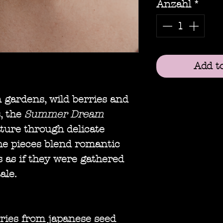
Anzahl
*
Add t
 gardens, wild berries and
, the
Summer Dream
ture through delicate
he pieces blend romantic
ts as if they were gathered
ale.
ries from japanese seed