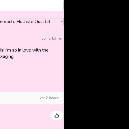
re nach:
vor 2 Jahren
is! i'm so in love with the
ckaging.
vor 2 Jahren