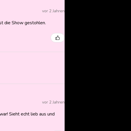
vor 2 Jahren
ast die Show gestohlen.
vor 2 Jahren
ar! Sieht echt lieb aus und