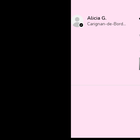
Alicia G.
Carignan-de-Bordeaux, France