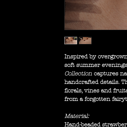
Inspired by overgrown
soft summer evenings
Collection
captures na
handcrafted details. T
florals, vines and frui
from a forgotten fairyt
Material:
Hand-beaded strawber