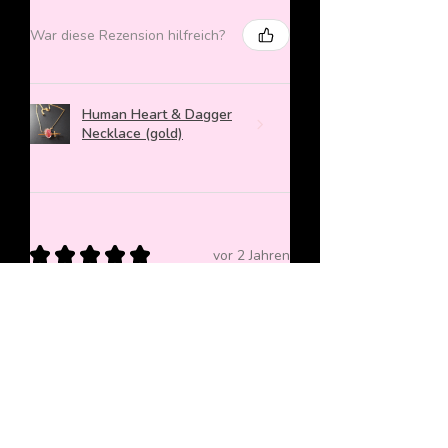
War diese Rezension hilfreich?
Human Heart & Dagger
Necklace (gold)
★
★
★
★
★
vor 2 Jahren
Mega cuter Anhänger, der ein richtig
gutes Weihnachtsgeschenk war!
Sieht echt lieb aus und bereitet viel
Freude
Beatrice W.
Wien, AT-9