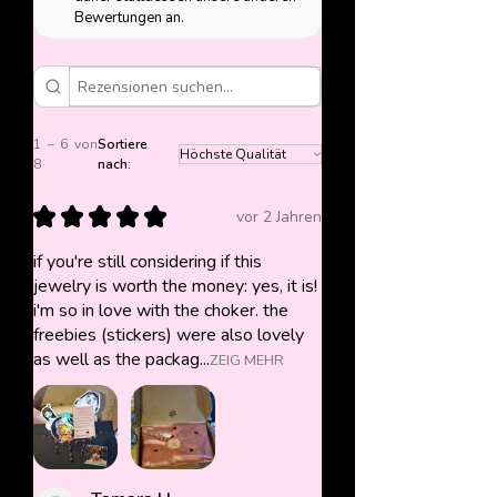
Bewertungen an.
1 – 6 von
Sortiere
8
nach:
★
★
★
★
★
vor 2 Jahren
if you're still considering if this
jewelry is worth the money: yes, it is!
i'm so in love with the choker. the
freebies (stickers) were also lovely
as well as the packag...
ZEIG MEHR