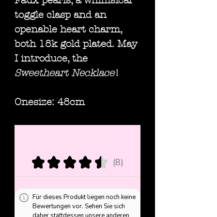
Faux pearls, a whimsical
toggle clasp and an
openable heart charm,
both 18k gold plated. May
I introduce, the
Sweetheart Necklace
!
Onesize: 48cm
★
★
★
★
★
8
8
Für dieses Produkt liegen noch keine
Bewertungen vor. Sehen Sie sich
daher stattdessen unsere anderen