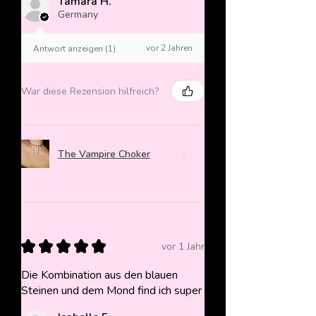
Tamara H.
Germany
vor 2 Jahren
Antwort anzeigen (1)
War diese Rezension hilfreich?
The Vampire Choker
★
★
★
★
★
vor 1 Jahr
Die Kombination aus den blauen
Steinen und dem Mond find ich super