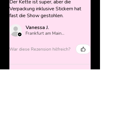
Der Kette ist super, aber die
Verpackung inklusive Stickern hat
fast die Show gestohlen.
Vanessa J.
Frankfurt am Main, Germany
War diese Rezension hilfreich?
Human Heart & Dagger
Necklace (gold)
★
★
★
★
★
vor 2 Jahren
Mega cuter Anhänger, der ein richtig
gutes Weihnachtsgeschenk war!