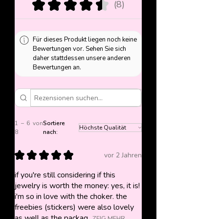
★
★
★
★
★
8
8
Für dieses Produkt liegen noch keine
Bewertungen vor. Sehen Sie sich
daher stattdessen unsere anderen
Bewertungen an.
1 – 6 von
Sortiere
8
nach:
★
★
★
★
★
vor 2 Jahren
if you're still considering if this
jewelry is worth the money: yes, it is!
i'm so in love with the choker. the
freebies (stickers) were also lovely
as well as the packag...
ZEIG MEHR