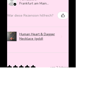
Frankfurt am Main, Germany
War diese Rezension hilfreich?
Human Heart & Dagger
Necklace (gold)
★
★
★
★
★
vor 2 Jahren
Mega cuter Anhänger, der ein richtig
gutes Weihnachtsgeschenk war!
Sieht echt lieb aus und bereitet viel
Freude
Beatrice W.