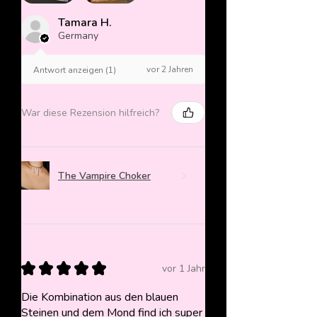
Tamara H.
Germany
vor 2 Jahren
Antwort anzeigen (1)
War diese Rezension hilfreich?
The Vampire Choker
★
★
★
★
★
vor 1 Jahr
Die Kombination aus den blauen
Steinen und dem Mond find ich super