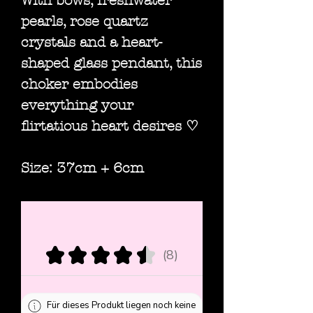
With bows, freshwater
pearls, rose quartz
crystals and a heart-
shaped glass pendant, this
choker embodies
everything your
flirtatious heart desires ♡
Size: 37cm + 6cm
★
★
★
★
★
8
8
Für dieses Produkt liegen noch keine